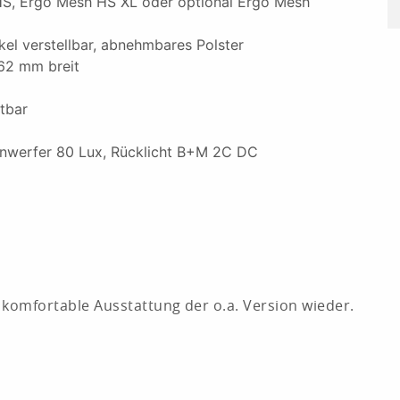
S, Ergo Mesh HS XL oder optional Ergo Mesh
el verstellbar, abnehmbares Polster
 62 mm breit
stbar
einwerfer 80 Lux, Rücklicht B+M 2C DC
 komfortable Ausstattung der o.a. Version wieder.