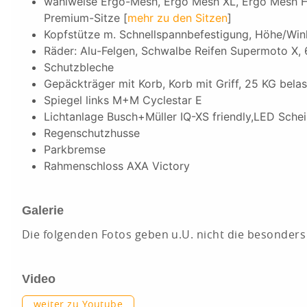
wahlweise Ergo-Mesh, Ergo Mesh XL, Ergo Mesh H
Premium-Sitze [
mehr zu den Sitzen
]
Kopfstütze m. Schnellspannbefestigung, Höhe/Wink
Räder: Alu-Felgen, Schwalbe Reifen Supermoto X,
Schutzbleche
Gepäckträger mit Korb, Korb mit Griff, 25 KG bela
Spiegel links M+M Cyclestar E
Lichtanlage Busch+Müller IQ-XS friendly,LED Sch
Regenschutzhusse
Parkbremse
Rahmenschloss AXA Victory
Galerie
Die folgenden Fotos geben u.U. nicht die besonders
Video
weiter zu Youtube