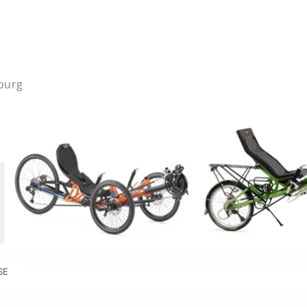
mburg
SE