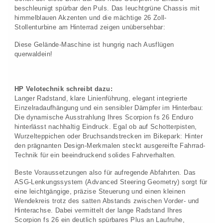
beschleunigt spürbar den Puls. Das leuchtgrüne Chassis mit
himmelblauen Akzenten und die mächtige 26 Zoll-
Stollenturbine am Hinterrad zeigen unübersehbar:
Diese Gelände-Maschine ist hungrig nach Ausflügen
querwaldein!
HP Velotechnik schreibt dazu:
Langer Radstand, klare Linienführung, elegant integrierte
Einzelradaufhängung und ein sensibler Dämpfer im Hinterbau:
Die dynamische Ausstrahlung Ihres Scorpion fs 26 Enduro
hinterlässt nachhaltig Eindruck. Egal ob auf Schotterpisten,
Wurzelteppichen oder Bruchsandstrecken im Bikepark: Hinter
den prägnanten Design-Merkmalen steckt ausgereifte Fahrrad-
Technik für ein beeindruckend solides Fahrverhalten.
Beste Voraussetzungen also für aufregende Abfahrten. Das
ASG-Lenkungssystem (Advanced Steering Geometry) sorgt für
eine leichtgängige, präzise Steuerung und einen kleinen
Wendekreis trotz des satten Abstands zwischen Vorder- und
Hinterachse. Dabei vermittelt der lange Radstand Ihres
Scorpion fs 26 ein deutlich spürbares Plus an Laufruhe,